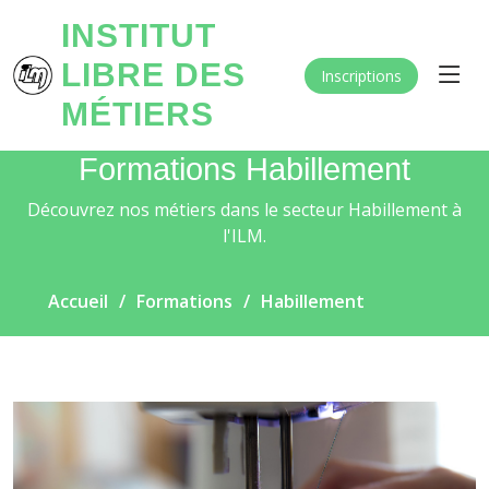
INSTITUT
LIBRE DES
Inscriptions
MÉTIERS
Formations Habillement
Découvrez nos métiers dans le secteur Habillement à
l'ILM.
Accueil
Formations
Habillement