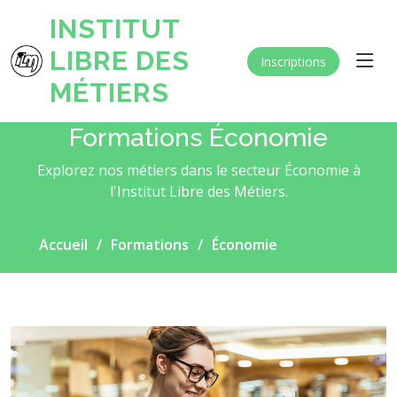
INSTITUT
LIBRE DES
Inscriptions
MÉTIERS
Formations Économie
Explorez nos métiers dans le secteur Économie à
l'Institut Libre des Métiers.
Accueil
Formations
Économie