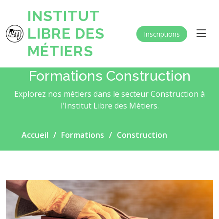
INSTITUT
LIBRE DES
Inscriptions
MÉTIERS
Formations Construction
Explorez nos métiers dans le secteur Construction à
l'Institut Libre des Métiers.
Accueil
Formations
Construction