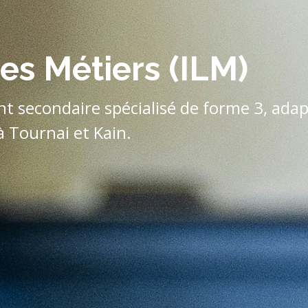
des Métiers (ILM)
t secondaire spécialisé de forme 3, ada
à Tournai et Kain.