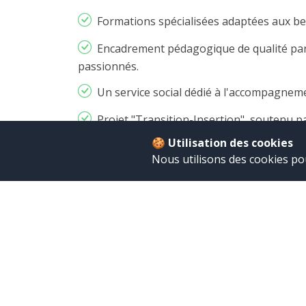
Formations spécialisées adaptées aux bes
Encadrement pédagogique de qualité par
passionnés.
Un service social dédié à l'accompagneme
Projet "Transition-Insertion", soutenu pa
🍪 Utilisation des cookies
Stages en entreprise pour une immersio
Nous utilisons des cookies po
En savoir plus