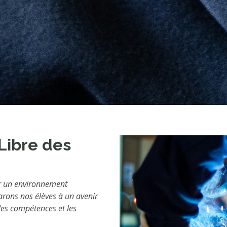
 Libre des
rir un environnement
arons nos élèves à un avenir
les compétences et les