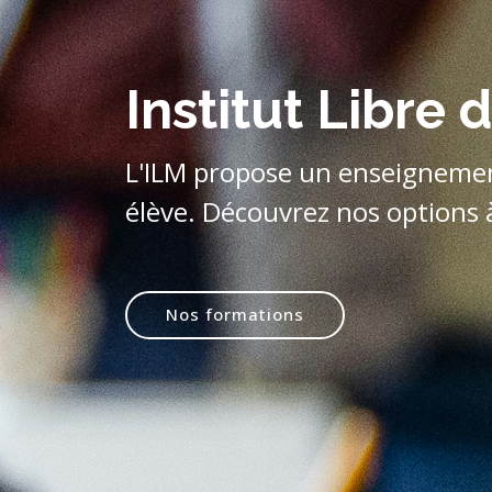
Institut Libre 
L'ILM propose un enseignemen
élève. Découvrez nos options 
Nos formations